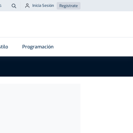
Inicia Sesión
Regístrate
6
Buscar
tilo
Programación