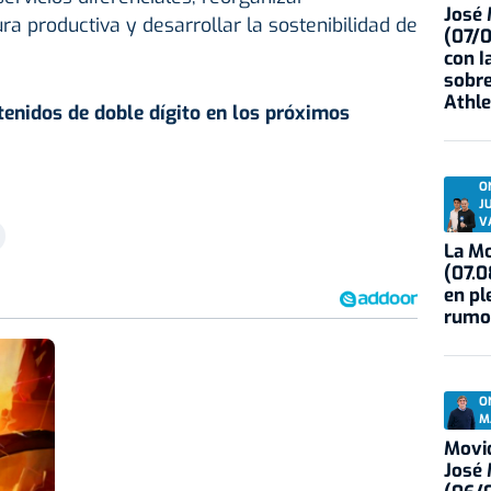
José
ra productiva y desarrollar la sostenibilidad de
(07/
con I
sobre
Athle
enidos de doble dígito en los próximos
O
J
V
La Mo
(07.0
en pl
rumo
O
M
Movid
José