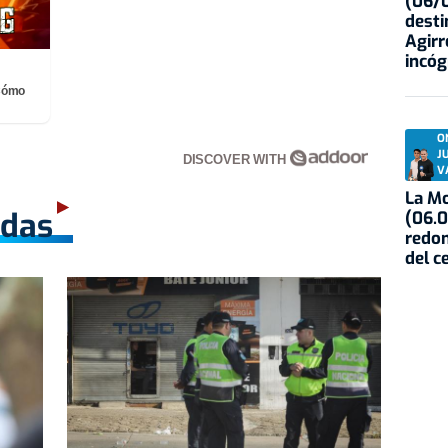
(06/0
desti
Agirr
incóg
¡Cómo
O
J
DISCOVER WITH
V
La Mo
adas
(06.0
redon
del c