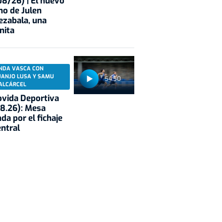
8/26) | El nuevo
no de Julen
ezabala, una
nita
NDA VASCA CON
UANJO LUSA Y SAMU
54:50
ALCÁRCEL
vida Deportiva
8.26): Mesa
da por el fichaje
entral