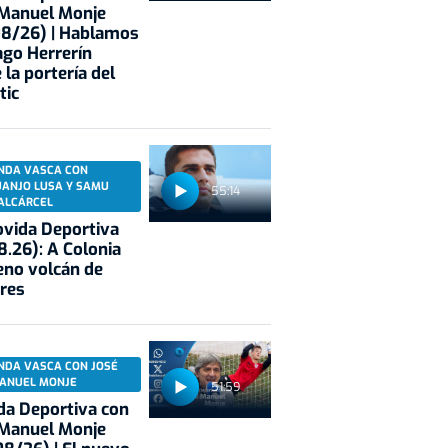
 Manuel Monje
08/26) | Hablamos
ago Herrerín
 la portería del
tic
NDA VASCA CON
UANJO LUSA Y SAMU
55:14
ALCÁRCEL
vida Deportiva
8.26): A Colonia
eno volcán de
res
NDA VASCA CON JOSÉ
ANUEL MONJE
51:59
a Deportiva con
 Manuel Monje