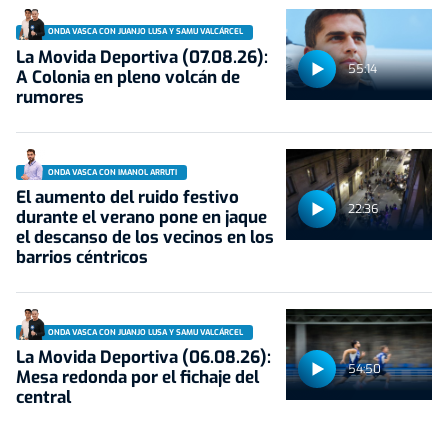
ONDA VASCA CON JUANJO LUSA Y SAMU VALCÁRCEL
La Movida Deportiva (07.08.26):
55:14
A Colonia en pleno volcán de
rumores
ONDA VASCA CON IMANOL ARRUTI
El aumento del ruido festivo
22:36
durante el verano pone en jaque
el descanso de los vecinos en los
barrios céntricos
ONDA VASCA CON JUANJO LUSA Y SAMU VALCÁRCEL
La Movida Deportiva (06.08.26):
54:50
Mesa redonda por el fichaje del
central