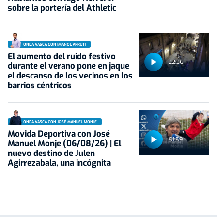
sobre la portería del Athletic
ONDA VASCA CON IMANOL ARRUTI
El aumento del ruido festivo
22:36
durante el verano pone en jaque
el descanso de los vecinos en los
barrios céntricos
ONDA VASCA CON JOSÉ MANUEL MONJE
Movida Deportiva con José
51:59
Manuel Monje (06/08/26) | El
nuevo destino de Julen
Agirrezabala, una incógnita