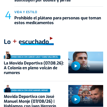
sustituyen por dobles y jarras
VIDA Y ESTILO
Prohibido el plátano para personas que toman
estos medicamentos
+
Lo
escuchado
ONDA VASCA CON JUANJO LUSA Y SAMU VALCÁRCEL
La Movida Deportiva (07.08.26):
55:14
A Colonia en pleno volcán de
rumores
ONDA VASCA CON JOSÉ MANUEL MONJE
Movida Deportiva con José
52:11
Manuel Monje (07/08/26) |
Hablamos con Iago Herrerín