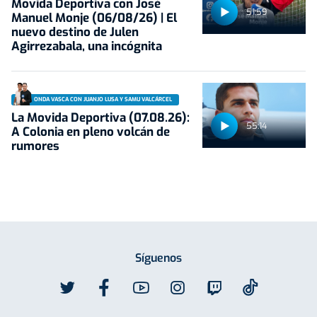
Movida Deportiva con José
51:59
Manuel Monje (06/08/26) | El
nuevo destino de Julen
Agirrezabala, una incógnita
ONDA VASCA CON JUANJO LUSA Y SAMU VALCÁRCEL
La Movida Deportiva (07.08.26):
55:14
A Colonia en pleno volcán de
rumores
Síguenos