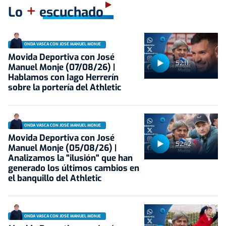
+
Lo
escuchado
ONDA VASCA CON JOSÉ MANUEL MONJE
Movida Deportiva con José
52:11
Manuel Monje (07/08/26) |
Hablamos con Iago Herrerín
sobre la portería del Athletic
ONDA VASCA CON JOSÉ MANUEL MONJE
Movida Deportiva con José
52:42
Manuel Monje (05/08/26) |
Analizamos la "ilusión" que han
generado los últimos cambios en
el banquillo del Athletic
ONDA VASCA CON JOSÉ MANUEL MONJE