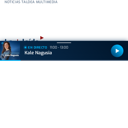
NOTICIAS TALDEA MULTIMEDIA
+
Lo
leído
11:00 - 13:00
EN DIRECTO
Kale Nagusia
VIDA Y ESTILO
Las tres mejores rutas para vivir el eclipse
total de sol sin salir de Euskal Herria
ACTUALIDAD
Consulta los mejores lugares para ver el
eclipse en Euskadi
VIDA Y ESTILO
Un creador de contenido carga contra las
vascas y las redes le ponen en su sitio: "Este