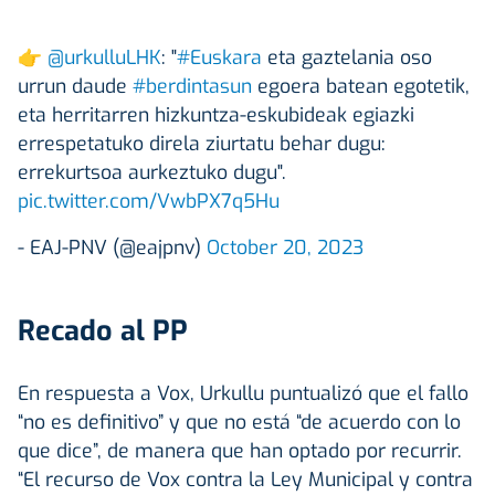
👉
@urkulluLHK
: "
#Euskara
eta gaztelania oso
urrun daude
#berdintasun
egoera batean egotetik,
eta herritarren hizkuntza-eskubideak egiazki
errespetatuko direla ziurtatu behar dugu:
errekurtsoa aurkeztuko dugu".
pic.twitter.com/VwbPX7q5Hu
- EAJ-PNV (@eajpnv)
October 20, 2023
Recado al PP
En respuesta a Vox, Urkullu puntualizó que el fallo
“no es definitivo” y que no está “de acuerdo con lo
que dice”, de manera que han optado por recurrir.
“El recurso de Vox contra la Ley Municipal y contra