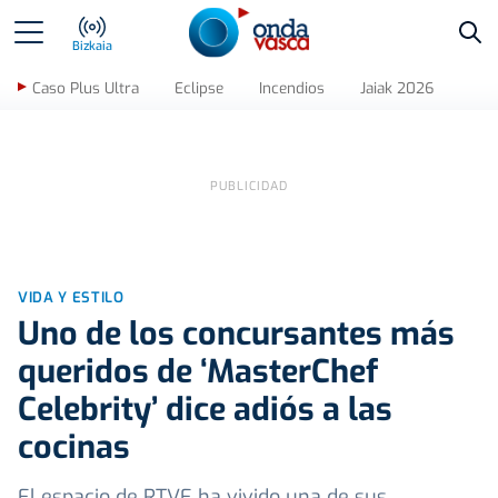
Bus
Bizkaia
Caso Plus Ultra
Eclipse
Incendios
Jaiak 2026
VIDA Y ESTILO
Uno de los concursantes más
queridos de ‘MasterChef
Celebrity’ dice adiós a las
cocinas
El espacio de RTVE ha vivido una de sus