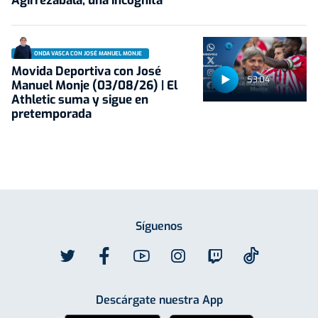
Agirrezabala, una incógnita
ONDA VASCA CON JOSÉ MANUEL MONJE
Movida Deportiva con José
53:04
Manuel Monje (03/08/26) | El
Athletic suma y sigue en
pretemporada
Síguenos
Descárgate nuestra App