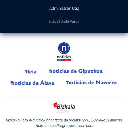
Administrar Utiq
© 2021 Onda Vasca
Bizkaiko Foru Aldundiak finantzatu du proiektu hau, 2021eko Suspertze
Adimentsua Programaren barruan.