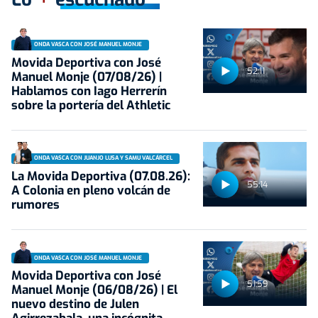
ONDA VASCA CON JOSÉ MANUEL MONJE
Movida Deportiva con José
52:11
Manuel Monje (07/08/26) |
Hablamos con Iago Herrerín
sobre la portería del Athletic
ONDA VASCA CON JUANJO LUSA Y SAMU VALCÁRCEL
La Movida Deportiva (07.08.26):
55:14
A Colonia en pleno volcán de
rumores
ONDA VASCA CON JOSÉ MANUEL MONJE
Movida Deportiva con José
51:59
Manuel Monje (06/08/26) | El
nuevo destino de Julen