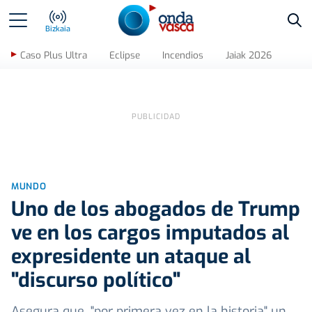
Bus
Bizkaia
Caso Plus Ultra
Eclipse
Incendios
Jaiak 2026
MUNDO
Uno de los abogados de Trump
ve en los cargos imputados al
expresidente un ataque al
"discurso político"
Asegura que, "por primera vez en la historia" un