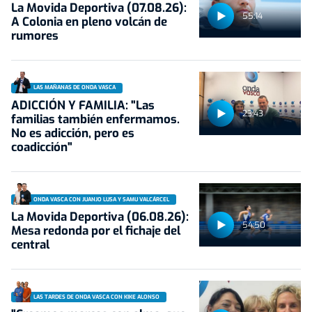
La Movida Deportiva (07.08.26):
55:14
A Colonia en pleno volcán de
rumores
LAS MAÑANAS DE ONDA VASCA
ADICCIÓN Y FAMILIA: "Las
23:43
familias también enfermamos.
No es adicción, pero es
coadicción"
ONDA VASCA CON JUANJO LUSA Y SAMU VALCÁRCEL
La Movida Deportiva (06.08.26):
54:50
Mesa redonda por el fichaje del
central
LAS TARDES DE ONDA VASCA CON KIKE ALONSO