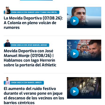
ONDA VASCA CON JUANJO LUSA Y SAMU VALCÁRCEL
La Movida Deportiva (07.08.26):
55:14
A Colonia en pleno volcán de
rumores
ONDA VASCA CON JOSÉ MANUEL MONJE
Movida Deportiva con José
52:11
Manuel Monje (07/08/26) |
Hablamos con Iago Herrerín
sobre la portería del Athletic
ONDA VASCA CON IMANOL ARRUTI
El aumento del ruido festivo
22:36
durante el verano pone en jaque
el descanso de los vecinos en los
barrios céntricos