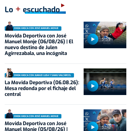
+
Lo
escuchado
ONDA VASCA CON JOSÉ MANUEL MONJE
Movida Deportiva con José
51:59
Manuel Monje (06/08/26) | El
nuevo destino de Julen
Agirrezabala, una incógnita
ONDA VASCA CON JUANJO LUSA Y SAMU VALCÁRCEL
La Movida Deportiva (06.08.26):
54:50
Mesa redonda por el fichaje del
central
ONDA VASCA CON JOSÉ MANUEL MONJE
Movida Deportiva con José
52:42
Manuel Monje (05/08/26) |