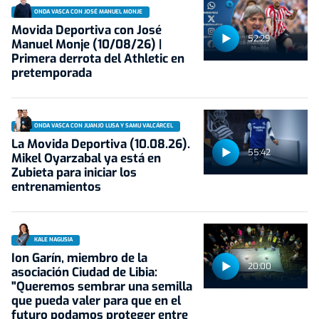
ONDA VASCA CON JOSÉ MANUEL MONJE
Movida Deportiva con José
52:29
Manuel Monje (10/08/26) |
Primera derrota del Athletic en
pretemporada
ONDA VASCA CON JUANJO LUSA Y SAMU VALCÁRCEL
La Movida Deportiva (10.08.26).
55:42
Mikel Oyarzabal ya está en
Zubieta para iniciar los
entrenamientos
KALE NAGUSIA
Ion Garín, miembro de la
20:00
asociación Ciudad de Libia:
"Queremos sembrar una semilla
que pueda valer para que en el
futuro podamos proteger entre