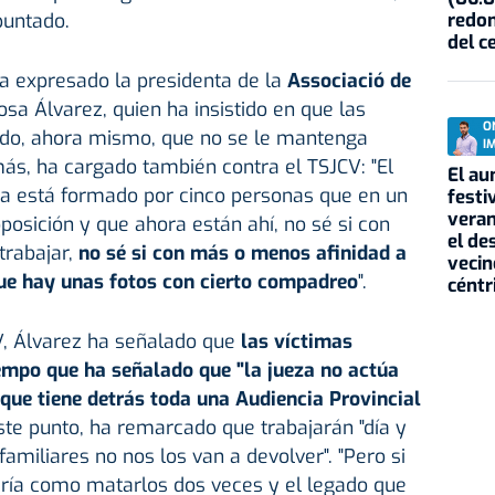
redon
apuntado.
del c
a expresado la presidenta de la
Associació de
Rosa Álvarez, quien ha insistido en que las
O
todo, ahora mismo, que no se le mantenga
I
ás, ha cargado también contra el TSJCV: "El
El au
cia está formado por cinco personas que en un
festi
veran
sición y que ahora están ahí, no sé si con
el de
trabajar,
no sé si con más o menos afinidad a
vecin
ue hay unas fotos con cierto compadreo
".
céntr
V, Álvarez ha señalado que
las víctimas
tiempo que ha señalado que "la jueza no actúa
 que tiene detrás toda una Audiencia Provincial
este punto, ha remarcado que trabajarán "día y
amiliares no nos los van a devolver". "Pero si
ería como matarlos dos veces y el legado que