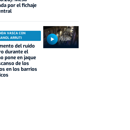
da por el fichaje
entral
NDA VASCA CON
MANOL ARRUTI
22:36
mento del ruido
vo durante el
o pone en jaque
scanso de los
os en los barrios
icos