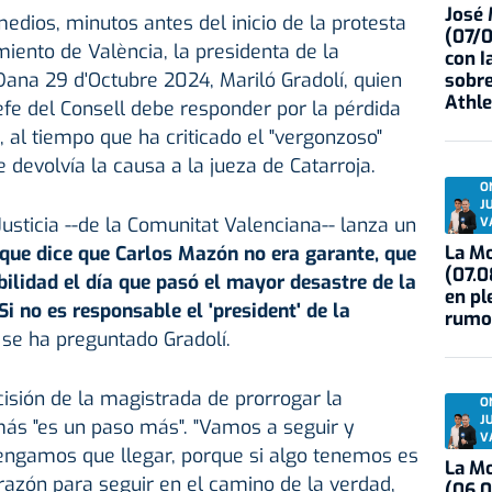
José
edios, minutos antes del inicio de la protesta
(07/
iento de València, la presidenta de la
con I
Dana 29 d'Octubre 2024, Mariló Gradolí, quien
sobre
Athle
efe del Consell debe responder por la pérdida
al tiempo que ha criticado el "vergonzoso"
 devolvía la causa a la jueza de Catarroja.
O
J
 Justicia --de la Comunitat Valenciana-- lanza un
V
La Mo
 que dice que Carlos Mazón no era garante, que
(07.0
ilidad el día que pasó el mayor desastre de la
en pl
Si no es responsable el 'president' de la
rumo
, se ha preguntado Gradolí.
decisión de la magistrada de prorrogar la
O
J
más "es un paso más". "Vamos a seguir y
V
ngamos que llegar, porque si algo tenemos es
La Mo
 razón para seguir en el camino de la verdad,
(06.0