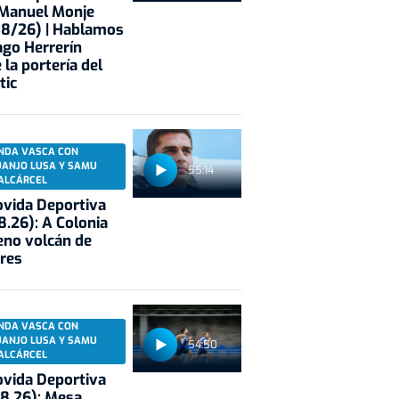
 Manuel Monje
08/26) | Hablamos
ago Herrerín
 la portería del
tic
NDA VASCA CON
UANJO LUSA Y SAMU
55:14
ALCÁRCEL
vida Deportiva
8.26): A Colonia
eno volcán de
res
NDA VASCA CON
UANJO LUSA Y SAMU
54:50
ALCÁRCEL
vida Deportiva
8.26): Mesa