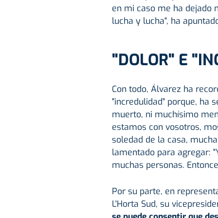
en mi caso me ha dejado m
lucha y lucha", ha apuntado
"DOLOR" E "I
Con todo, Álvarez ha record
"incredulidad" porque, ha 
muerto, ni muchísimo menos
estamos con vosotros, mos
soledad de la casa, mucha
lamentado para agregar: "Y
muchas personas. Entonces 
Por su parte, en represen
L'Horta Sud, su vicepresid
se puede consentir que de