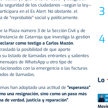
la seguridad de los ciudadanos --según la ley--
ticipara en el Es Alert. No obstante, el
ta de "reprobable" social y políticamente.
de la Plaza número 3 de la Sección Civil y de
 Instancia de Catarroja que investiga la gestión
 declarar como testigo a Carlos Mazón
.
rasladó la posibilidad de que aporte
 su listado de llamadas entrantes y salientes
 mensajes de WhatsApp u otro tipo de
elacionados con la emergencia o las facturas
tados de llamadas.
Lo
ctimas han adoptado una actitud de
"esperanza"
omo una resignación, sino como un paso más
O
a de verdad, justicia y reparación"
.
M
Movid