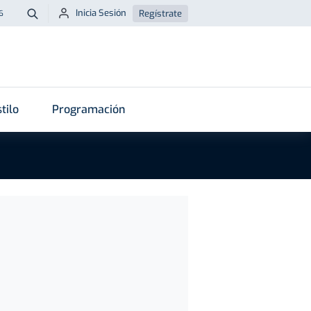
Inicia Sesión
Regístrate
6
Buscar
tilo
Programación