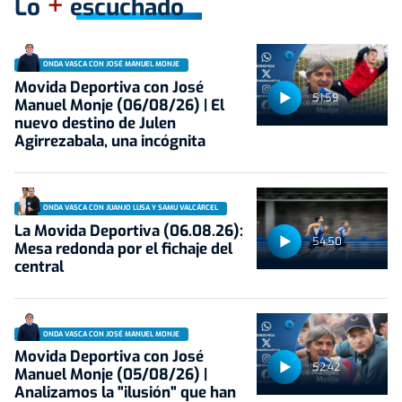
+
Lo
escuchado
ONDA VASCA CON JOSÉ MANUEL MONJE
Movida Deportiva con José
51:59
Manuel Monje (06/08/26) | El
nuevo destino de Julen
Agirrezabala, una incógnita
ONDA VASCA CON JUANJO LUSA Y SAMU VALCÁRCEL
La Movida Deportiva (06.08.26):
54:50
Mesa redonda por el fichaje del
central
ONDA VASCA CON JOSÉ MANUEL MONJE
Movida Deportiva con José
52:42
Manuel Monje (05/08/26) |
Analizamos la "ilusión" que han