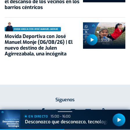
el descanso de los vecinos en los
barrios céntricos
ONDA VASCA CON JOSÉ MANUEL MONJE
Movida Deportiva con José
51:59
Manuel Monje (06/08/26) | El
nuevo destino de Julen
Agirrezabala, una incógnita
Síguenos
15:00 - 16:00
EN DIRECTO
Desconozco que desconozco, tecnología
Descárgate nuestra App