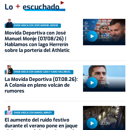
+
Lo
escuchado
ONDA VASCA CON JOSÉ MANUEL MONJE
Movida Deportiva con José
52:11
Manuel Monje (07/08/26) |
Hablamos con Iago Herrerín
sobre la portería del Athletic
ONDA VASCA CON JUANJO LUSA Y SAMU VALCÁRCEL
La Movida Deportiva (07.08.26):
55:14
A Colonia en pleno volcán de
rumores
ONDA VASCA CON IMANOL ARRUTI
El aumento del ruido festivo
22:36
durante el verano pone en jaque