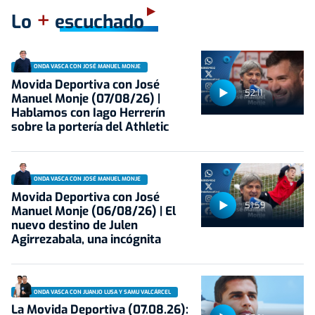
+
Lo
escuchado
ONDA VASCA CON JOSÉ MANUEL MONJE
Movida Deportiva con José
52:11
Manuel Monje (07/08/26) |
Hablamos con Iago Herrerín
sobre la portería del Athletic
ONDA VASCA CON JOSÉ MANUEL MONJE
Movida Deportiva con José
51:59
Manuel Monje (06/08/26) | El
nuevo destino de Julen
Agirrezabala, una incógnita
ONDA VASCA CON JUANJO LUSA Y SAMU VALCÁRCEL
La Movida Deportiva (07.08.26):