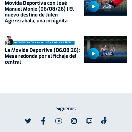
Movida Deportiva con José
51:59
Manuel Monje (06/08/26) | El
nuevo destino de Julen
Agirrezabala, una incógnita
ONDA VASCA CON JUANJO LUSA Y SAMU VALCÁRCEL
La Movida Deportiva (06.08.26):
54:50
Mesa redonda por el fichaje del
central
Síguenos