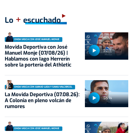
+
Lo
escuchado
ONDA VASCA CON JOSÉ MANUEL MONJE
Movida Deportiva con José
52:11
Manuel Monje (07/08/26) |
Hablamos con Iago Herrerín
sobre la portería del Athletic
ONDA VASCA CON JUANJO LUSA Y SAMU VALCÁRCEL
La Movida Deportiva (07.08.26):
55:14
A Colonia en pleno volcán de
rumores
ONDA VASCA CON JOSÉ MANUEL MONJE