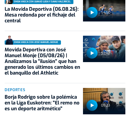
ONDA VASCA CON JUANJO LUSA Y SAMU VALCÁRCEL
La Movida Deportiva (06.08.26):
54:50
Mesa redonda por el fichaje del
central
ONDA VASCA CON JOSÉ MANUEL MONJE
Movida Deportiva con José
52:42
Manuel Monje (05/08/26) |
Analizamos la "ilusión" que han
generado los últimos cambios en
el banquillo del Athletic
DEPORTES
Borja Rodrigo sobre la polémica
en la Liga Euskotren: "El remo no
09:23
es un deporte aritmético"