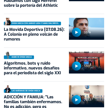
Hablamos con Iago Herrerín
sobre la portería del Athletic
ONDA VASCA CON JUANJO LUSA Y SAMU VALCÁRCEL
La Movida Deportiva (07.08.26):
55:14
A Colonia en pleno volcán de
rumores
MADE IN ONDA VASCA
Algoritmos, bots y ruido
59:17
informativo, nuevos desafíos
para el periodista del siglo XXI
LAS MAÑANAS DE ONDA VASCA
ADICCIÓN Y FAMILIA: "Las
23:43
familias también enfermamos.
No es adicción, pero es