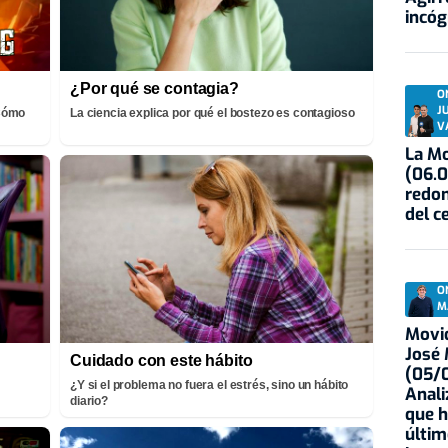
incóg
¿Por qué se contagia?
O
J
¡Cómo
La ciencia explica por qué el bostezo es contagioso
V
La Mo
(06.0
redon
del c
O
M
Movid
José
Cuidado con este hábito
(05/0
¿Y si el problema no fuera el estrés, sino un hábito
Anali
diario?
que h
últim