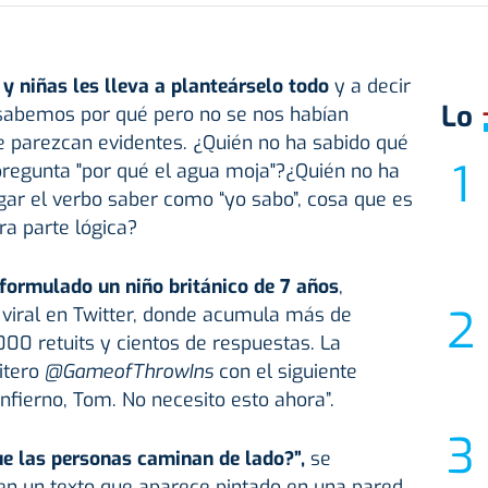
 y niñas les lleva a planteárselo todo
y a decir
Lo
sabemos por qué pero no se nos habían
e parezcan evidentes. ¿Quién no ha sabido qué
pregunta "por qué el agua moja"?¿Quién no ha
gar el verbo saber como “yo sabo”, cosa que es
ra parte lógica?
formulado un niño británico de 7 años
,
viral en Twitter, donde acumula más de
0 retuits y cientos de respuestas. La
uitero
@GameofThrowIns
con el siguiente
nfierno, Tom. No necesito esto ahora”.
ue las personas caminan de lado?”,
se
n un texto que aparece pintado en una pared