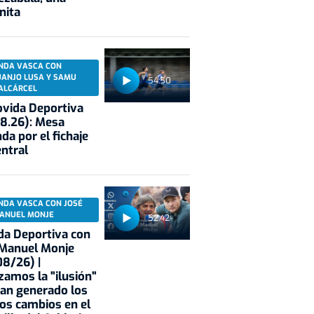
nita
NDA VASCA CON
UANJO LUSA Y SAMU
54:50
ALCÁRCEL
vida Deportiva
8.26): Mesa
da por el fichaje
entral
NDA VASCA CON JOSÉ
ANUEL MONJE
52:42
a Deportiva con
 Manuel Monje
8/26) |
zamos la "ilusión"
an generado los
os cambios en el