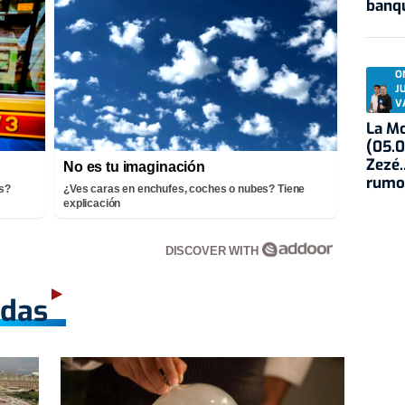
banqu
O
J
V
La Mo
(05.0
Zezé.
No es tu imaginación
rumo
ís?
¿Ves caras en enchufes, coches o nubes? Tiene
explicación
DISCOVER WITH
adas