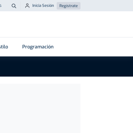
Inicia Sesión
Regístrate
6
Buscar
tilo
Programación