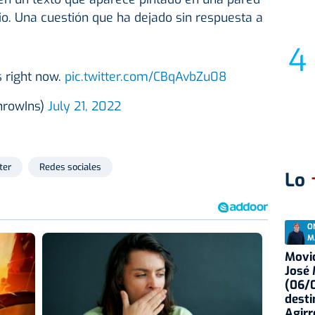
io. Una cuestión que ha dejado sin respuesta a
s right now.
pic.twitter.com/CBqAvbZu08
hrowIns)
July 21, 2022
ter
Redes sociales
Lo
O
M
Movid
José
(06/0
desti
Agirr