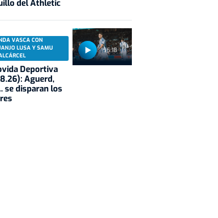
illo del Athletic
NDA VASCA CON
UANJO LUSA Y SAMU
55:18
ALCÁRCEL
vida Deportiva
8.26): Aguerd,
.. se disparan los
res