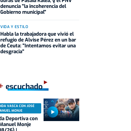
obras de Pasaia Kalea, y el PNV
denuncia "la incoherencia del
Gobierno municipal"
VIDA Y ESTILO
Habla la trabajadora que vivió el
refugio de Alvise Pérez en un bar
de Ceuta: "Intentamos evitar una
desgracia"
+
escuchado
NDA VASCA CON JOSÉ
ANUEL MONJE
52:42
a Deportiva con
 Manuel Monje
8/26) |