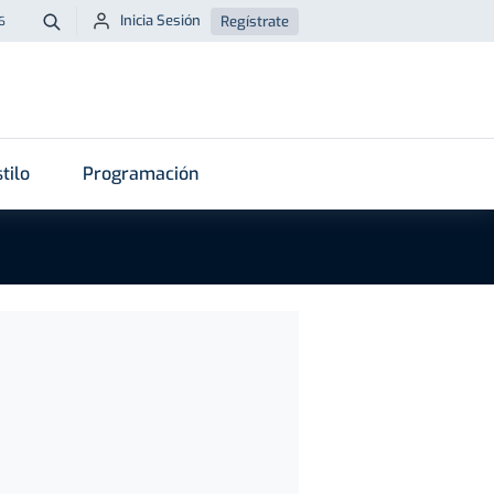
Inicia Sesión
Regístrate
6
Buscar
tilo
Programación