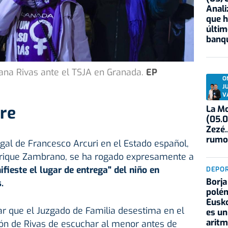
Anali
que h
últim
banqu
ana Rivas ante el TSJA en Granada.
EP
O
J
V
re
La Mo
(05.0
Zezé.
rumo
gal de Francesco Arcuri en el Estado español,
nrique Zambrano, se ha rogado expresamente a
fieste el lugar de entrega" del niño en
DEPO
Borja
.
polém
Eusko
ar que el Juzgado de Familia desestima en el
es un
aritm
ción de Rivas de escuchar al menor antes de