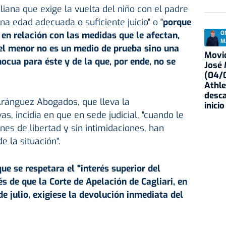
aliana que exige la vuelta del niño con el padre
a edad adecuada o suficiente juicio" o "
porque
en relación con las medidas que le afectan,
O
M
del menor no es un medio de prueba sino una
Movid
nocua para éste y de la que, por ende, no se
José
(04/0
Athle
desca
ránguez Abogados, que lleva la
inicio
as, incidía en que en sede judicial, "cuando le
es de libertad y sin intimidaciones, han
 la situación".
ue se respetara el "interés superior del
s de que la Corte de Apelación de Cagliari, en
e julio, exigiese la devolución inmediata del