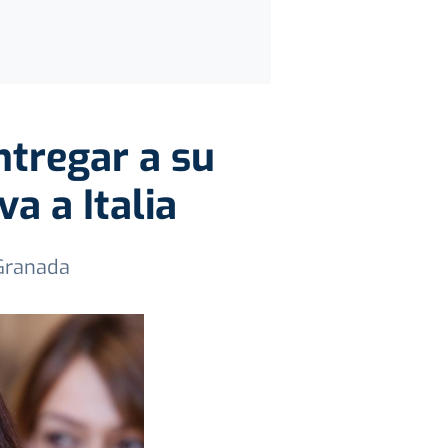
ntregar a su
a a Italia
 Granada