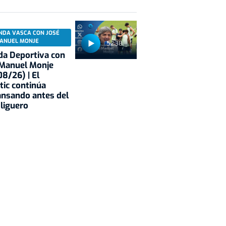
NDA VASCA CON JOSÉ
ANUEL MONJE
52:38
a Deportiva con
 Manuel Monje
8/26) | El
tic continúa
nsando antes del
 liguero