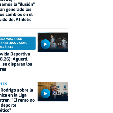
zamos la "ilusión"
an generado los
os cambios en el
illo del Athletic
NDA VASCA CON
UANJO LUSA Y SAMU
55:18
ALCÁRCEL
vida Deportiva
8.26): Aguerd,
.. se disparan los
res
RTES
 Rodrigo sobre la
09:23
ica en la Liga
tren: "El remo no
 deporte
ético"