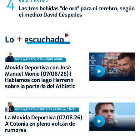
VIDA Y ESTILO
Las tres bebidas "de oro" para el cerebro, según
el médico David Céspedes
+
Lo
escuchado
ONDA VASCA CON JOSÉ MANUEL MONJE
Movida Deportiva con José
52:11
Manuel Monje (07/08/26) |
Hablamos con Iago Herrerín
sobre la portería del Athletic
ONDA VASCA CON JUANJO LUSA Y SAMU VALCÁRCEL
La Movida Deportiva (07.08.26):
55:14
A Colonia en pleno volcán de
rumores