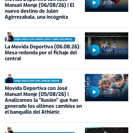
51:59
Manuel Monje (06/08/26) | El
nuevo destino de Julen
Agirrezabala, una incógnita
ONDA VASCA CON JUANJO LUSA Y SAMU VALCÁRCEL
La Movida Deportiva (06.08.26):
54:50
Mesa redonda por el fichaje del
central
ONDA VASCA CON JOSÉ MANUEL MONJE
Movida Deportiva con José
52:42
Manuel Monje (05/08/26) |
Analizamos la "ilusión" que han
generado los últimos cambios en
el banquillo del Athletic