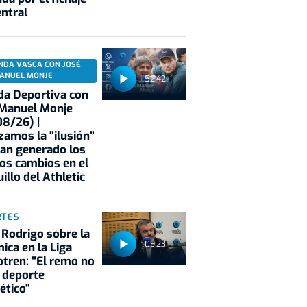
entral
NDA VASCA CON JOSÉ
ANUEL MONJE
52:42
a Deportiva con
 Manuel Monje
8/26) |
zamos la "ilusión"
an generado los
os cambios en el
illo del Athletic
RTES
 Rodrigo sobre la
09:23
ica en la Liga
tren: "El remo no
 deporte
ético"