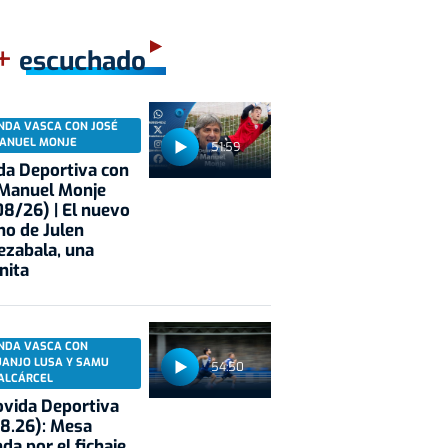
+
escuchado
NDA VASCA CON JOSÉ
ANUEL MONJE
51:59
a Deportiva con
 Manuel Monje
8/26) | El nuevo
no de Julen
Fnac
Escritora
escritores
Novelas
ezabala, una
nita
NDA VASCA CON
UANJO LUSA Y SAMU
54:50
ALCÁRCEL
vida Deportiva
8.26): Mesa
da por el fichaje