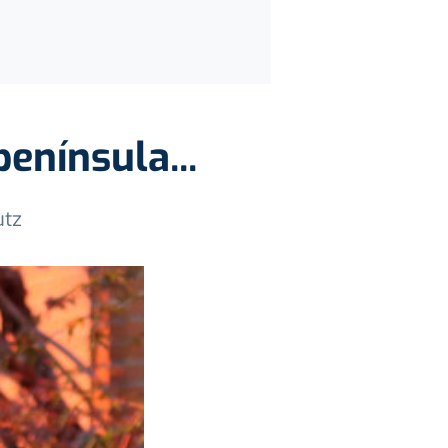
enínsula...
utz