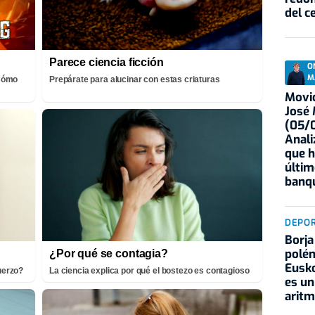
del c
Parece ciencia ficción
O
M
¡Cómo
Prepárate para alucinar con estas criaturas
Movid
José
(05/0
Anali
que h
últim
banqu
DEPO
Borja
polém
¿Por qué se contagia?
Eusko
fuerzo?
La ciencia explica por qué el bostezo es contagioso
es un
aritm