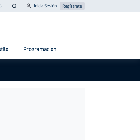
Inicia Sesión
Regístrate
6
Buscar
tilo
Programación