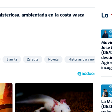
Lo
isteriosa, ambientada en la costa vasca
O
M
Movid
José
(06/0
desti
Biarritz
Zarautz
Novela
Historias para no dormir
Agirr
incóg
O
J
V
La Mo
(06.0
redon