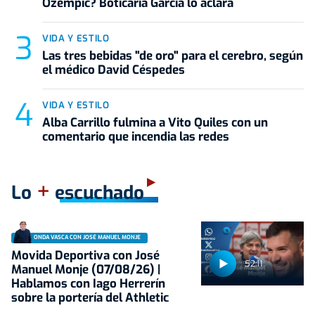
Ozempic? Boticaria García lo aclara
VIDA Y ESTILO
Las tres bebidas "de oro" para el cerebro, según
el médico David Céspedes
VIDA Y ESTILO
Alba Carrillo fulmina a Vito Quiles con un
comentario que incendia las redes
+
Lo
escuchado
ONDA VASCA CON JOSÉ MANUEL MONJE
Movida Deportiva con José
52:11
Manuel Monje (07/08/26) |
Hablamos con Iago Herrerín
sobre la portería del Athletic