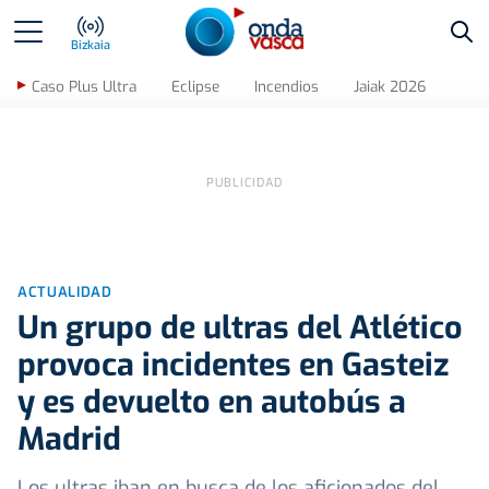
Bus
Bizkaia
Caso Plus Ultra
Eclipse
Incendios
Jaiak 2026
ACTUALIDAD
Un grupo de ultras del Atlético
provoca incidentes en Gasteiz
y es devuelto en autobús a
Madrid
Los ultras iban en busca de los aficionados del