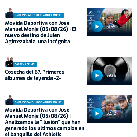
ONDA VASCA CON JOSÉ MANUEL MONJE
Movida Deportiva con José
51:59
Manuel Monje (06/08/26) | El
nuevo destino de Julen
Agirrezabala, una incógnita
COSECHA DEL 67
Cosecha del 67. Primeros
59:55
álbumes de leyenda -2-
ONDA VASCA CON JOSÉ MANUEL MONJE
Movida Deportiva con José
52:42
Manuel Monje (05/08/26) |
Analizamos la "ilusión" que han
generado los últimos cambios en
el banquillo del Athletic