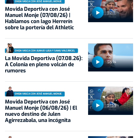
ONDA VASCA CON JOSÉ MANUEL MONJE
Movida Deportiva con José
52:11
Manuel Monje (07/08/26) |
Hablamos con Iago Herrerín
sobre la portería del Athletic
ONDA VASCA CON JUANJO LUSA Y SAMU VALCÁRCEL
La Movida Deportiva (07.08.26):
55:14
A Colonia en pleno volcán de
rumores
ONDA VASCA CON JOSÉ MANUEL MONJE
Movida Deportiva con José
51:59
Manuel Monje (06/08/26) | El
nuevo destino de Julen
Agirrezabala, una incógnita