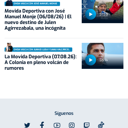
ONDA VASCA CON JOSÉ MANUEL MONJE
Movida Deportiva con José
51:59
Manuel Monje (06/08/26) | El
nuevo destino de Julen
Agirrezabala, una incógnita
ONDA VASCA CON JUANJO LUSA Y SAMU VALCÁRCEL
La Movida Deportiva (07.08.26):
55:14
A Colonia en pleno volcán de
rumores
Síguenos