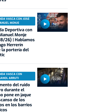
NDA VASCA CON JOSÉ
ANUEL MONJE
52:11
a Deportiva con
 Manuel Monje
08/26) | Hablamos
ago Herrerín
 la portería del
tic
NDA VASCA CON
MANOL ARRUTI
22:36
mento del ruido
vo durante el
o pone en jaque
scanso de los
os en los barrios
icos