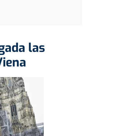
gada las
Viena