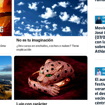
O
M
Movid
José
(07/
No es tu imaginación
con I
sobre
¡Cómo
¿Ves caras en enchufes, coches o nubes? Tiene
explicación
Athle
O
I
El au
festi
veran
el de
vecin
céntr
Lujo con carácter