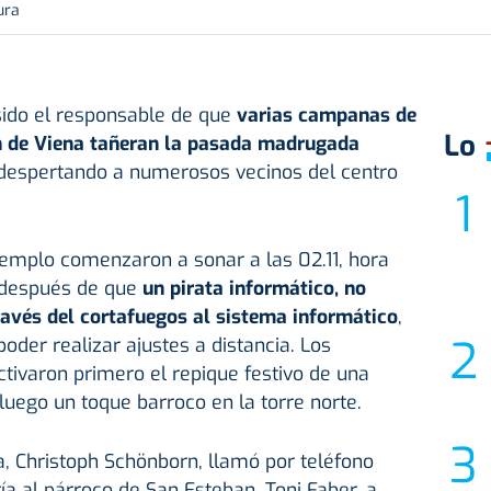
ura
sido el responsable de que
varias campanas de
Lo
n de Viena tañeran la pasada madrugada
 despertando a numerosos vecinos del centro
emplo comenzaron a sonar a las 02.11, hora
, después de que
un pirata informático, no
través del cortafuegos al sistema informático
,
oder realizar ajustes a distancia. Los
tivaron primero el repique festivo de una
luego un toque barroco en la torre norte.
a, Christoph Schönborn, llamó por teléfono
ía al párroco de San Esteban, Toni Faber, a