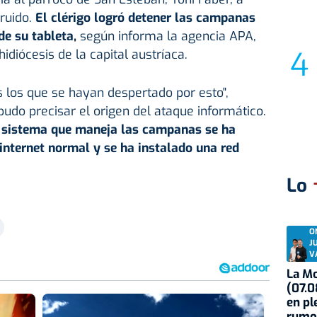
ruido.
El clérigo logró detener las campanas
e su tableta,
según informa la agencia APA,
idiócesis de la capital austríaca.
 los que se hayan despertado por esto",
pudo precisar el origen del ataque informático.
l sistema que maneja las campanas se ha
internet normal y se ha instalado una red
Lo
O
J
V
La Mo
(07.0
en pl
rumo