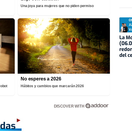
Una joya para mujeres que no piden permiso
O
J
V
La Mo
(06.0
redon
del c
No esperes a 2026
robot
Hábitos y cambios que marcarán 2026
DISCOVER WITH
adas