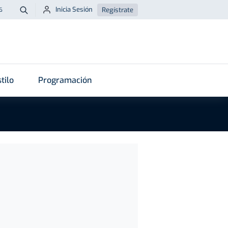
Inicia Sesión
Regístrate
6
Buscar
tilo
Programación