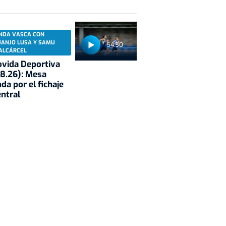
NDA VASCA CON
UANJO LUSA Y SAMU
54:50
ALCÁRCEL
vida Deportiva
8.26): Mesa
da por el fichaje
entral