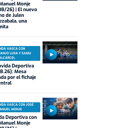
 Manuel Monje
8/26) | El nuevo
no de Julen
ezabala, una
nita
NDA VASCA CON
UANJO LUSA Y SAMU
54:50
ALCÁRCEL
vida Deportiva
8.26): Mesa
da por el fichaje
entral
NDA VASCA CON JOSÉ
ANUEL MONJE
52:42
a Deportiva con
 Manuel Monje