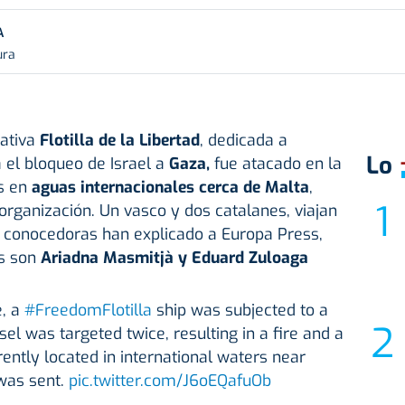
A
ura
iativa
Flotilla de la Libertad
, dedicada a
Lo
 el bloqueo de Israel a
Gaza
,
fue atacado en la
s en
aguas internacionales cerca de Malta
,
organización. Un vasco y dos catalanes, viajan
s conocedoras han explicado a Europa Press,
es son
Ariadna Masmitjà y Eduard Zuloaga
e, a
#FreedomFlotilla
ship was subjected to a
sel was targeted twice, resulting in a fire and a
rrently located in international waters near
 was sent.
pic.twitter.com/J6oEQafuOb