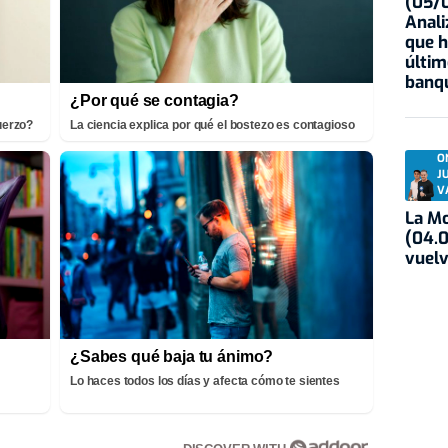
(05/0
Anali
que h
últim
banqu
¿Por qué se contagia?
fuerzo?
La ciencia explica por qué el bostezo es contagioso
O
J
V
La Mo
(04.0
vuelv
¿Sabes qué baja tu ánimo?
Lo haces todos los días y afecta cómo te sientes