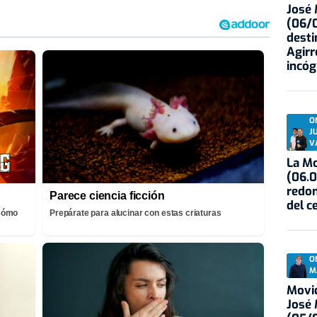
José
(06/0
desti
Agirr
incóg
O
J
V
La Mo
(06.0
redon
Parece ciencia ficción
del c
¡Cómo
Prepárate para alucinar con estas criaturas
O
M
Movid
José