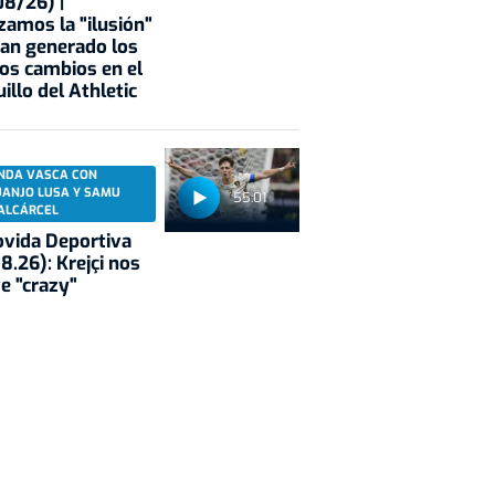
8/26) |
zamos la "ilusión"
an generado los
os cambios en el
illo del Athletic
NDA VASCA CON
UANJO LUSA Y SAMU
55:01
ALCÁRCEL
vida Deportiva
8.26): Krejçi nos
e "crazy"