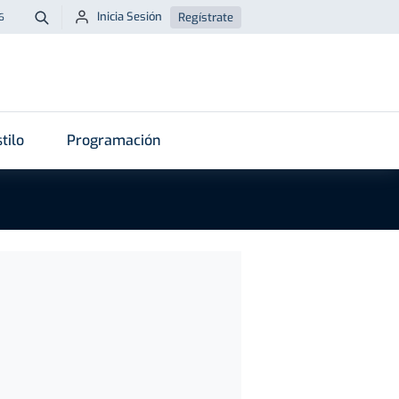
Inicia Sesión
Regístrate
6
Buscar
tilo
Programación