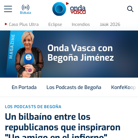
Bus
Bizkaia
Caso Plus Ultra
Eclipse
Incendios
Jaiak 2026
MAGAZINE
Onda Vasca con
Begoña Jiménez
En Portada
Los Podcasts de Begoña
KonfeKoop
LOS PODCASTS DE BEGOÑA
Un bilbaíno entre los
republicanos que inspiraron
"Un amigo en el infierno"