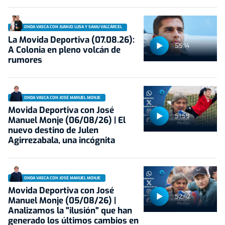
ONDA VASCA CON JUANJO LUSA Y SAMU VALCÁRCEL
La Movida Deportiva (07.08.26):
55:14
A Colonia en pleno volcán de
rumores
ONDA VASCA CON JOSÉ MANUEL MONJE
Movida Deportiva con José
51:59
Manuel Monje (06/08/26) | El
nuevo destino de Julen
Agirrezabala, una incógnita
ONDA VASCA CON JOSÉ MANUEL MONJE
Movida Deportiva con José
52:42
Manuel Monje (05/08/26) |
Analizamos la "ilusión" que han
generado los últimos cambios en