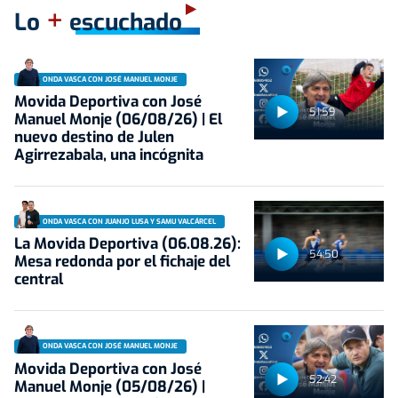
+
Lo
escuchado
ONDA VASCA CON JOSÉ MANUEL MONJE
Movida Deportiva con José
51:59
Manuel Monje (06/08/26) | El
nuevo destino de Julen
Agirrezabala, una incógnita
ONDA VASCA CON JUANJO LUSA Y SAMU VALCÁRCEL
La Movida Deportiva (06.08.26):
54:50
Mesa redonda por el fichaje del
central
ONDA VASCA CON JOSÉ MANUEL MONJE
Movida Deportiva con José
52:42
Manuel Monje (05/08/26) |