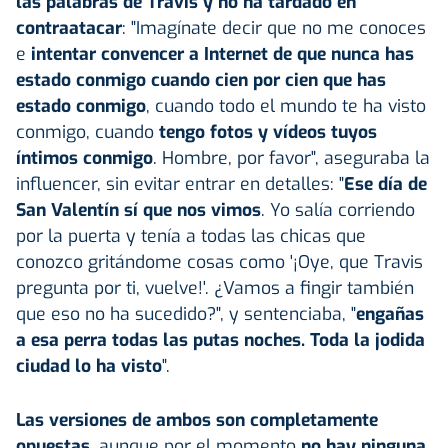
las palabras de Travis y no ha tardado en
contraatacar
: "Imagínate decir que no me conoces
e
intentar convencer a Internet de que nunca has
estado conmigo cuando cien por cien que has
estado conmigo
, cuando todo el mundo te ha visto
conmigo, cuando
tengo fotos y vídeos tuyos
íntimos conmigo
. Hombre, por favor", aseguraba la
influencer, sin evitar entrar en detalles: "
Ese día de
San Valentín sí que nos vimos
. Yo salía corriendo
por la puerta y tenía a todas las chicas que
conozco gritándome cosas como '¡Oye, que Travis
pregunta por ti, vuelve!'. ¿Vamos a fingir también
que eso no ha sucedido?", y sentenciaba, "
engañas
a esa perra todas las putas noches. Toda la jodida
ciudad lo ha visto
".
Las versiones de ambos son completamente
opuestas,
aunque por el momento
no hay ninguna