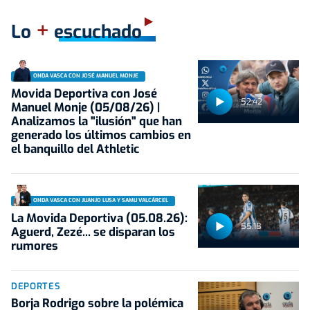
+
Lo
escuchado
ONDA VASCA CON JOSÉ MANUEL MONJE
Movida Deportiva con José
52:42
Manuel Monje (05/08/26) |
Analizamos la "ilusión" que han
generado los últimos cambios en
el banquillo del Athletic
ONDA VASCA CON JUANJO LUSA Y SAMU VALCÁRCEL
La Movida Deportiva (05.08.26):
55:18
Aguerd, Zezé... se disparan los
rumores
DEPORTES
Borja Rodrigo sobre la polémica