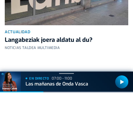
ACTUALIDAD
Langabeziak joera aldatu al du?
NOTICIAS TALDEA MULTIMEDIA
07:00 - 11:00
EN DIRECTO
Las mañanas de Onda Vasca
+
Lo
leído
VIDA Y ESTILO
Las tres mejores rutas para vivir el eclipse
total de sol sin salir de Euskal Herria
VIDA Y ESTILO