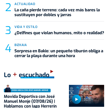
ACTUALIDAD
La caña pierde terreno: cada vez más bares la
sustituyen por dobles y jarras
VIDA Y ESTILO
¿Delfines que violan humanos, mito o realidad?
BIZKAIA
Sorpresa en Bakio: un pequeño tiburón obliga a
cerrar la playa durante una hora
+
Lo
escuchado
ONDA VASCA CON JOSÉ MANUEL MONJE
Movida Deportiva con José
52:11
Manuel Monje (07/08/26) |
Hablamos con Iago Herrerín