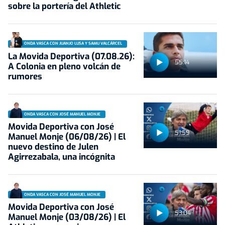
sobre la portería del Athletic
ONDA VASCA CON JUANJO LUSA Y SAMU VALCÁRCEL
La Movida Deportiva (07.08.26):
55:14
A Colonia en pleno volcán de
rumores
ONDA VASCA CON JOSÉ MANUEL MONJE
Movida Deportiva con José
51:59
Manuel Monje (06/08/26) | El
nuevo destino de Julen
Agirrezabala, una incógnita
ONDA VASCA CON JOSÉ MANUEL MONJE
Movida Deportiva con José
53:04
Manuel Monje (03/08/26) | El