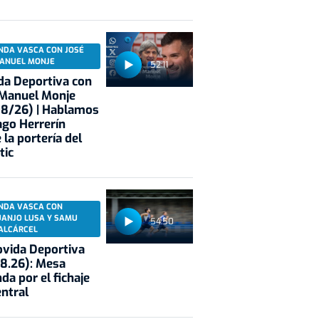
NDA VASCA CON JOSÉ
ANUEL MONJE
52:11
a Deportiva con
 Manuel Monje
08/26) | Hablamos
ago Herrerín
 la portería del
tic
NDA VASCA CON
UANJO LUSA Y SAMU
54:50
ALCÁRCEL
vida Deportiva
8.26): Mesa
da por el fichaje
entral