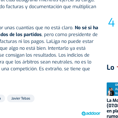
do facturas y documentación que multiplican
or unas cuantías que no está claro.
No sé si ha
ados de los partidos
, pero como presidente de
facturas ni los pagos. LaLiga no puede estar
 que algo no está bien. Intentarlo ya está
se consigan los resultados. Los indicios de
ra que los árbitros sean neutrales, no es lo
Lo
 una competición. Es extraño, se tiene que
O
J
V
a
Javier Tebas
La Mo
(07.0
en pl
rumo