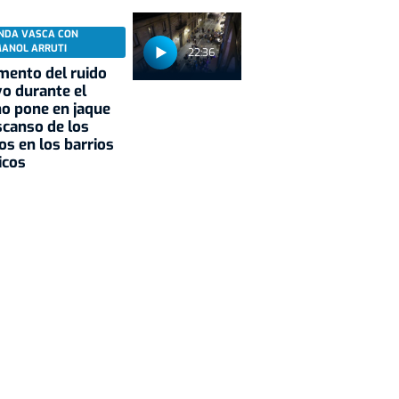
NDA VASCA CON
MANOL ARRUTI
22:36
mento del ruido
vo durante el
o pone en jaque
scanso de los
os en los barrios
icos