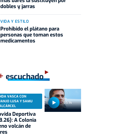
más bares la sustituyen por
dobles y jarras
VIDA Y ESTILO
Prohibido el plátano para
personas que toman estos
medicamentos
+
escuchado
NDA VASCA CON
UANJO LUSA Y SAMU
55:14
ALCÁRCEL
vida Deportiva
8.26): A Colonia
eno volcán de
res