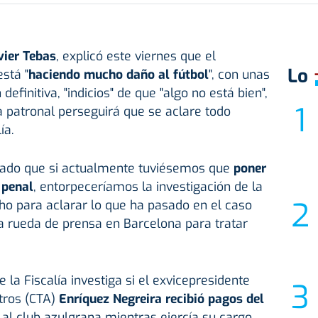
vier Tebas
, explicó este viernes que el
Lo
stá "
haciendo mucho daño al fútbol
", con unas
 definitiva, "indicios" de que "algo no está bien",
la patronal perseguirá que se aclare todo
ía.
rado que si actualmente tuviésemos que
poner
 penal
, entorpeceríamos la investigación de la
cho para aclarar lo que ha pasado en el caso
na rueda de prensa en Barcelona para tratar
 la Fiscalía investiga si el exvicepresidente
tros (CTA)
Enríquez Negreira recibió pagos del
al club azulgrana mientras ejercía su cargo,