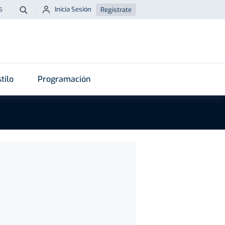
Inicia Sesión
Regístrate
6
Buscar
tilo
Programación