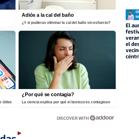
O
Adiós a la cal del baño
I
¿Y si pudieras eliminar la cal del baño sin esfuerzo?
El au
festi
veran
el de
vecin
céntr
¿Por qué se contagia?
 útiles
La ciencia explica por qué el bostezo es contagioso
DISCOVER WITH
adas