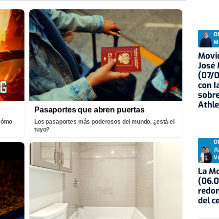
O
M
Movid
José
(07/
con I
sobre
Athle
Pasaportes que abren puertas
¡Cómo
Los pasaportes más poderosos del mundo, ¿está el
tuyo?
O
J
V
La Mo
(06.0
redon
del c