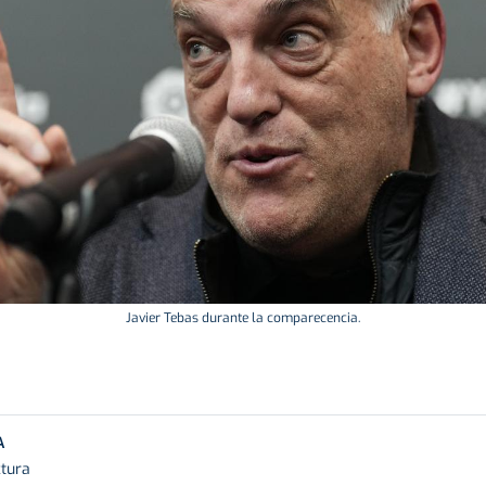
Javier Tebas durante la comparecencia.
A
ctura