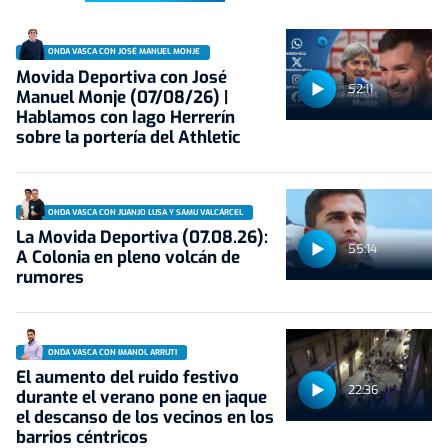
ONDA VASCA CON JOSÉ MANUEL MONJE
Movida Deportiva con José
52:11
Manuel Monje (07/08/26) |
Hablamos con Iago Herrerín
sobre la portería del Athletic
ONDA VASCA CON JUANJO LUSA Y SAMU VALCÁRCEL
La Movida Deportiva (07.08.26):
55:14
A Colonia en pleno volcán de
rumores
ONDA VASCA CON IMANOL ARRUTI
El aumento del ruido festivo
22:36
durante el verano pone en jaque
el descanso de los vecinos en los
barrios céntricos