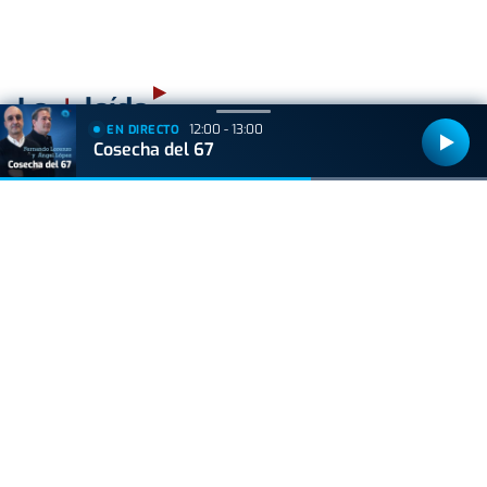
+
Lo
leído
12:00 - 13:00
EN DIRECTO
Cosecha del 67
ACTUALIDAD
Hallan muerto a un recién nacido en un armario
después de que su madre ingresara en el
hospital por una hemorragia
ACTUALIDAD
La caña pierde terreno: cada vez más bares la
sustituyen por dobles y jarras
BIZKAIA
Sorpresa en Bakio: un pequeño tiburón obliga a
cerrar la playa durante una hora