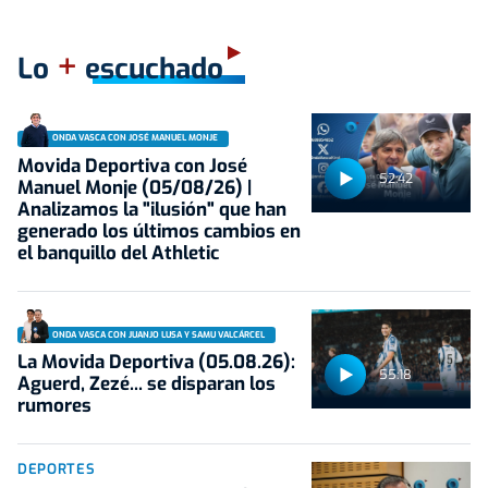
+
Lo
escuchado
ONDA VASCA CON JOSÉ MANUEL MONJE
Movida Deportiva con José
52:42
Manuel Monje (05/08/26) |
Analizamos la "ilusión" que han
generado los últimos cambios en
el banquillo del Athletic
ONDA VASCA CON JUANJO LUSA Y SAMU VALCÁRCEL
La Movida Deportiva (05.08.26):
55:18
Aguerd, Zezé... se disparan los
rumores
DEPORTES