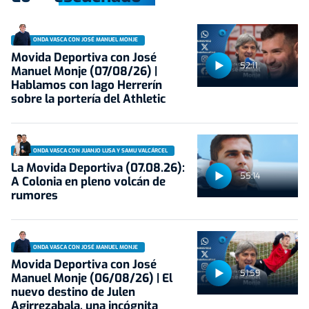
ONDA VASCA CON JOSÉ MANUEL MONJE
Movida Deportiva con José
52:11
Manuel Monje (07/08/26) |
Hablamos con Iago Herrerín
sobre la portería del Athletic
ONDA VASCA CON JUANJO LUSA Y SAMU VALCÁRCEL
La Movida Deportiva (07.08.26):
55:14
A Colonia en pleno volcán de
rumores
ONDA VASCA CON JOSÉ MANUEL MONJE
Movida Deportiva con José
51:59
Manuel Monje (06/08/26) | El
nuevo destino de Julen
Agirrezabala, una incógnita