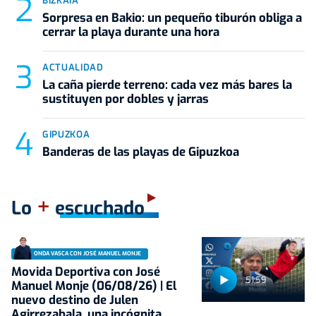
BIZKAIA
Sorpresa en Bakio: un pequeño tiburón obliga a
cerrar la playa durante una hora
ACTUALIDAD
La caña pierde terreno: cada vez más bares la
sustituyen por dobles y jarras
GIPUZKOA
Banderas de las playas de Gipuzkoa
+
Lo
escuchado
ONDA VASCA CON JOSÉ MANUEL MONJE
Movida Deportiva con José
51:59
Manuel Monje (06/08/26) | El
nuevo destino de Julen
Agirrezabala, una incógnita