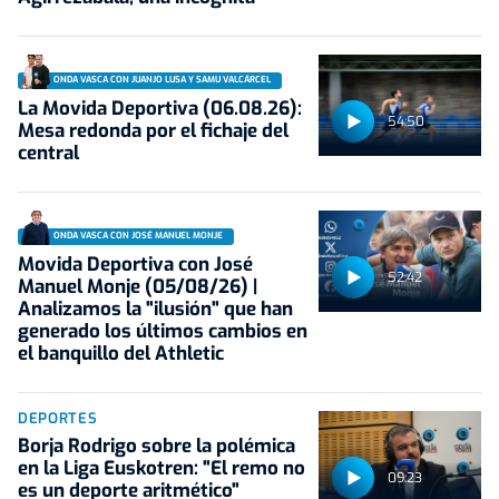
ONDA VASCA CON JUANJO LUSA Y SAMU VALCÁRCEL
La Movida Deportiva (06.08.26):
54:50
Mesa redonda por el fichaje del
central
ONDA VASCA CON JOSÉ MANUEL MONJE
Movida Deportiva con José
52:42
Manuel Monje (05/08/26) |
Analizamos la "ilusión" que han
generado los últimos cambios en
el banquillo del Athletic
DEPORTES
Borja Rodrigo sobre la polémica
en la Liga Euskotren: "El remo no
09:23
es un deporte aritmético"