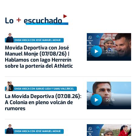
+
Lo
escuchado
ONDA VASCA CON JOSÉ MANUEL MONJE
Movida Deportiva con José
52:11
Manuel Monje (07/08/26) |
Hablamos con Iago Herrerín
sobre la portería del Athletic
ONDA VASCA CON JUANJO LUSA Y SAMU VALCÁRCEL
La Movida Deportiva (07.08.26):
55:14
A Colonia en pleno volcán de
rumores
ONDA VASCA CON JOSÉ MANUEL MONJE