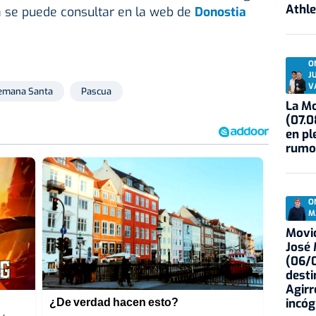
Athle
 se puede consultar en la web de
Donostia
O
J
V
emana Santa
Pascua
La Mo
(07.0
en pl
rumo
O
M
Movid
José
(06/0
desti
Agirr
incóg
¿De verdad hacen esto?