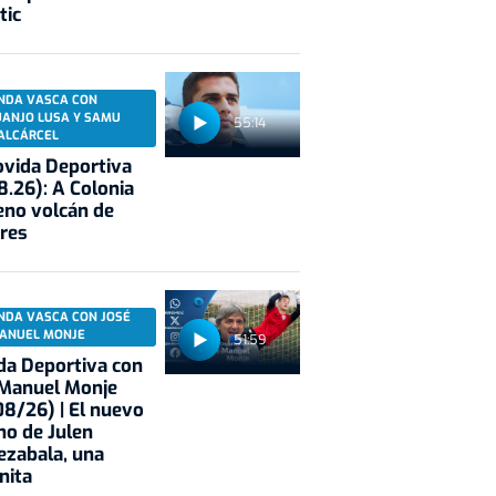
tic
NDA VASCA CON
UANJO LUSA Y SAMU
55:14
ALCÁRCEL
vida Deportiva
8.26): A Colonia
eno volcán de
res
NDA VASCA CON JOSÉ
ANUEL MONJE
51:59
a Deportiva con
 Manuel Monje
8/26) | El nuevo
no de Julen
ezabala, una
nita