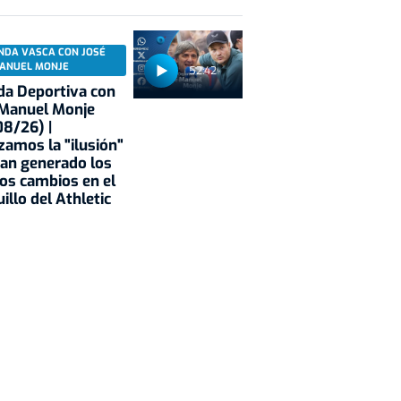
NDA VASCA CON JOSÉ
ANUEL MONJE
52:42
a Deportiva con
 Manuel Monje
8/26) |
zamos la "ilusión"
an generado los
os cambios en el
illo del Athletic