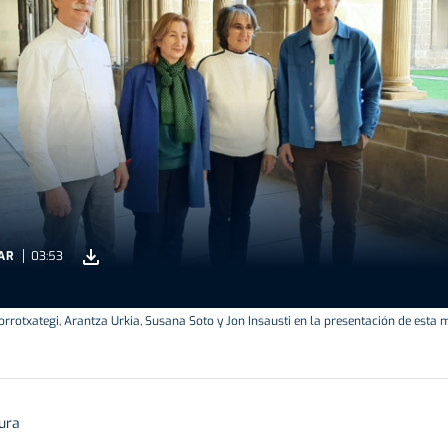
AR
03:53
orrotxategi, Arantza Urkia, Susana Soto y Jon Insausti en la presentación de esta
tura