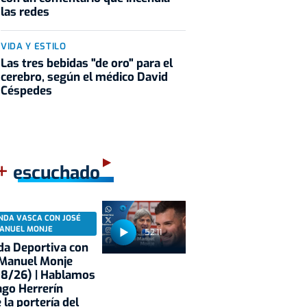
las redes
VIDA Y ESTILO
Las tres bebidas "de oro" para el
cerebro, según el médico David
Céspedes
+
escuchado
NDA VASCA CON JOSÉ
ANUEL MONJE
52:11
a Deportiva con
 Manuel Monje
08/26) | Hablamos
ago Herrerín
 la portería del