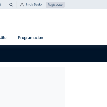
Inicia Sesión
Regístrate
6
Buscar
tilo
Programación