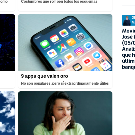
¡Cómo
Costumbres que rompen todos los esquemas
O
M
Movid
José
(05/0
Anali
que h
últim
banqu
9 apps que valen oro
No son populares, pero sí extraordinariamente útiles