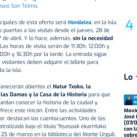
seo San Telmo
.
ncipales de esta oferta será
Hondalea
, en la Isla
 puertas a las visitas desde el jueves, 28 de
 de abril. Y lo hace, además,
sin la necesidad
 Las horas de visita serán de 11:30h, 12:00h y
00h y 16:30h por la tarde. La entrada sigue
 visitantes deben adquirir el billete para
 la isla.
Lo
necerán abiertos el
Natur Txoko, la
e las Damas y la Casa de la Historia
para que
O
uedan conocer la historia de la ciudad y
M
frece este rincón. Entre las actividades
Movid
José
iar, destacan los cuentacuentos. Uno de los
(07/
ralizado bajo el título "Itsasoak ekarritako
con I
es 25 de marzo en la biblioteca del Monte Urgull.
sobre