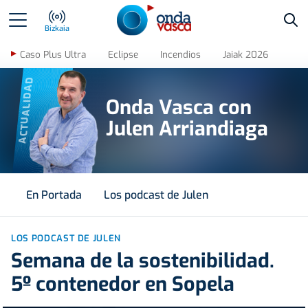
Bus
Bizkaia
Caso Plus Ultra
Eclipse
Incendios
Jaiak 2026
ACTUALIDAD
Onda Vasca con
Julen Arriandiaga
En Portada
Los podcast de Julen
LOS PODCAST DE JULEN
Semana de la sostenibilidad.
5º contenedor en Sopela