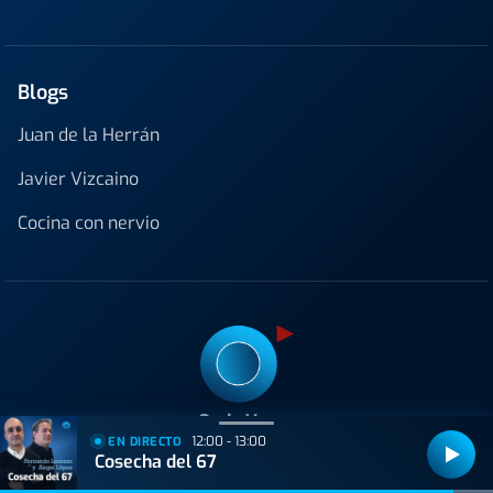
Blogs
Juan de la Herrán
Javier Vizcaino
Cocina con nervio
Onda Vasca
12:00 - 13:00
EN DIRECTO
C/ Padre Lojendio 2 - 1º 48008 Bilbao
Cosecha del 67
Tel:
94 413 25 80