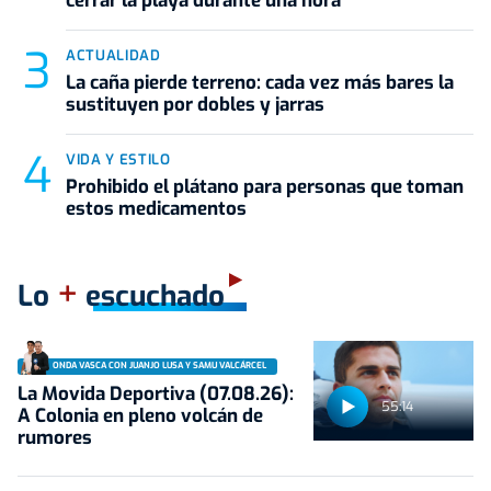
cerrar la playa durante una hora
ACTUALIDAD
La caña pierde terreno: cada vez más bares la
sustituyen por dobles y jarras
VIDA Y ESTILO
Prohibido el plátano para personas que toman
estos medicamentos
+
Lo
escuchado
ONDA VASCA CON JUANJO LUSA Y SAMU VALCÁRCEL
La Movida Deportiva (07.08.26):
55:14
A Colonia en pleno volcán de
rumores