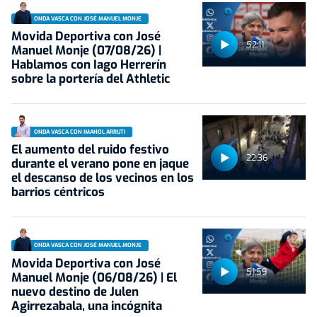
ONDA VASCA CON JOSÉ MANUEL MONJE
Movida Deportiva con José
52:11
Manuel Monje (07/08/26) |
Hablamos con Iago Herrerín
sobre la portería del Athletic
ONDA VASCA CON IMANOL ARRUTI
El aumento del ruido festivo
22:36
durante el verano pone en jaque
el descanso de los vecinos en los
barrios céntricos
ONDA VASCA CON JOSÉ MANUEL MONJE
Movida Deportiva con José
51:59
Manuel Monje (06/08/26) | El
nuevo destino de Julen
Agirrezabala, una incógnita