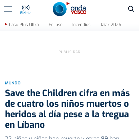
Bus
Bizkaia
Caso Plus Ultra
Eclipse
Incendios
Jaiak 2026
MUNDO
Save the Children cifra en más
de cuatro los niños muertos o
heridos al día pese a la tregua
en Líbano
22 niños y niñas han muerto y otros 89 han