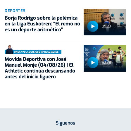
DEPORTES
Borja Rodrigo sobre la polémica
en la Liga Euskotren: "El remo no
09:23
es un deporte aritmético"
ONDA VASCA CON JOSÉ MANUEL MONJE
Movida Deportiva con José
52:38
Manuel Monje (04/08/26) | El
Athletic continúa descansando
antes del inicio liguero
Síguenos