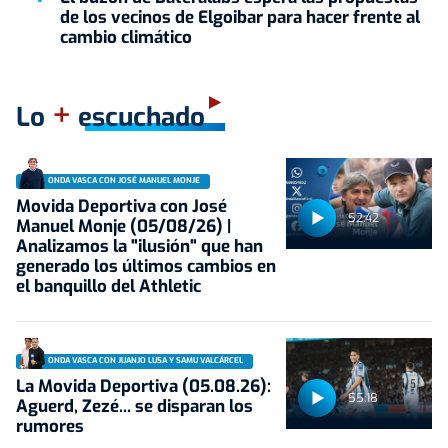
de los vecinos de Elgoibar para hacer frente al
cambio climático
+
Lo
escuchado
ONDA VASCA CON JOSÉ MANUEL MONJE
Movida Deportiva con José
52:42
Manuel Monje (05/08/26) |
Analizamos la "ilusión" que han
generado los últimos cambios en
el banquillo del Athletic
ONDA VASCA CON JUANJO LUSA Y SAMU VALCÁRCEL
La Movida Deportiva (05.08.26):
55:18
Aguerd, Zezé... se disparan los
rumores