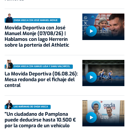
ONDA VASCA CON JOSÉ MANUEL MONJE
Movida Deportiva con José
52:11
Manuel Monje (07/08/26) |
Hablamos con Iago Herrerín
sobre la portería del Athletic
ONDA VASCA CON JUANJO LUSA Y SAMU VALCÁRCEL
La Movida Deportiva (06.08.26):
54:50
Mesa redonda por el fichaje del
central
LAS MAÑANAS DE ONDA VASCA
"Un ciudadano de Pamplona
12:09
puede deducirse hasta 10.500 €
por la compra de un vehículo