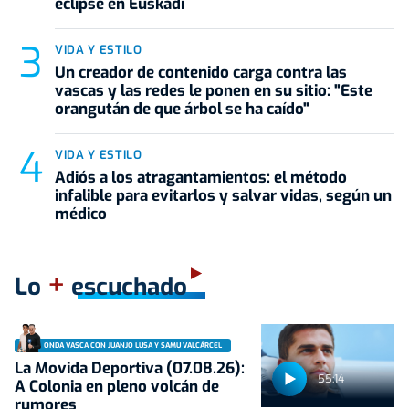
eclipse en Euskadi
VIDA Y ESTILO
Un creador de contenido carga contra las
vascas y las redes le ponen en su sitio: "Este
orangután de que árbol se ha caído"
VIDA Y ESTILO
Adiós a los atragantamientos: el método
infalible para evitarlos y salvar vidas, según un
médico
+
Lo
escuchado
ONDA VASCA CON JUANJO LUSA Y SAMU VALCÁRCEL
La Movida Deportiva (07.08.26):
55:14
A Colonia en pleno volcán de
rumores