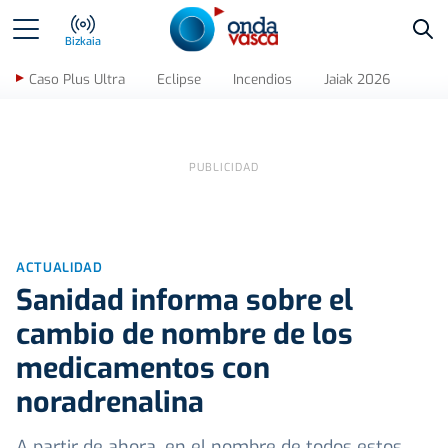
Bus
Bizkaia
Caso Plus Ultra
Eclipse
Incendios
Jaiak 2026
ACTUALIDAD
Sanidad informa sobre el
cambio de nombre de los
medicamentos con
noradrenalina
A partir de ahora, en el nombre de todos estos