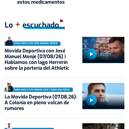
estos medicamentos
+
Lo
escuchado
ONDA VASCA CON JOSÉ MANUEL MONJE
Movida Deportiva con José
52:11
Manuel Monje (07/08/26) |
Hablamos con Iago Herrerín
sobre la portería del Athletic
ONDA VASCA CON JUANJO LUSA Y SAMU VALCÁRCEL
La Movida Deportiva (07.08.26):
55:14
A Colonia en pleno volcán de
rumores