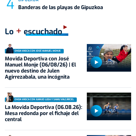
Banderas de las playas de Gipuzkoa
+
Lo
escuchado
ONDA VASCA CON JOSÉ MANUEL MONJE
Movida Deportiva con José
51:59
Manuel Monje (06/08/26) | El
nuevo destino de Julen
Agirrezabala, una incógnita
ONDA VASCA CON JUANJO LUSA Y SAMU VALCÁRCEL
La Movida Deportiva (06.08.26):
54:50
Mesa redonda por el fichaje del
central