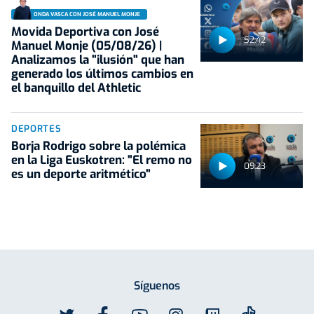
ONDA VASCA CON JOSÉ MANUEL MONJE
Movida Deportiva con José
52:42
Manuel Monje (05/08/26) |
Analizamos la "ilusión" que han
generado los últimos cambios en
el banquillo del Athletic
DEPORTES
Borja Rodrigo sobre la polémica
en la Liga Euskotren: "El remo no
09:23
es un deporte aritmético"
Síguenos