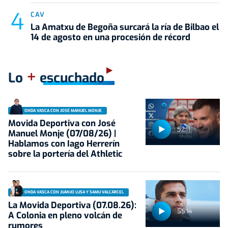
CAV
La Amatxu de Begoña surcará la ría de Bilbao el
14 de agosto en una procesión de récord
+
Lo
escuchado
ONDA VASCA CON JOSÉ MANUEL MONJE
Movida Deportiva con José
52:11
Manuel Monje (07/08/26) |
Hablamos con Iago Herrerín
sobre la portería del Athletic
ONDA VASCA CON JUANJO LUSA Y SAMU VALCÁRCEL
La Movida Deportiva (07.08.26):
55:14
A Colonia en pleno volcán de
rumores