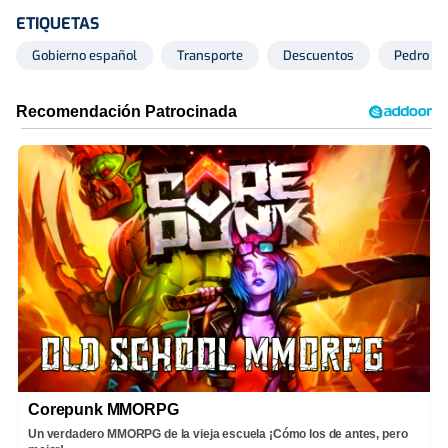
ETIQUETAS
Gobierno español
Transporte
Descuentos
Pedro S
Corepunk MMORPG
Un verdadero MMORPG de la vieja escuela ¡Cómo los de antes, pero