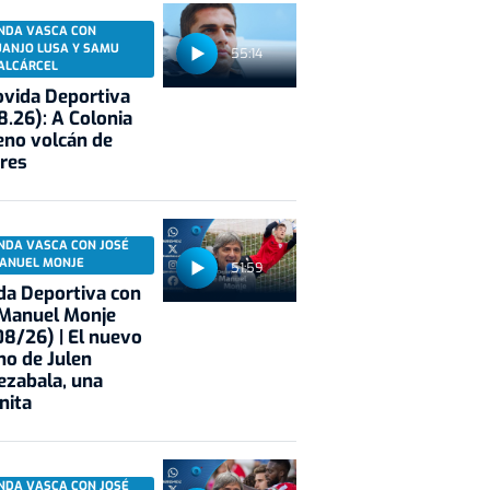
NDA VASCA CON
UANJO LUSA Y SAMU
55:14
ALCÁRCEL
vida Deportiva
8.26): A Colonia
eno volcán de
res
NDA VASCA CON JOSÉ
ANUEL MONJE
51:59
a Deportiva con
 Manuel Monje
8/26) | El nuevo
no de Julen
ezabala, una
nita
NDA VASCA CON JOSÉ