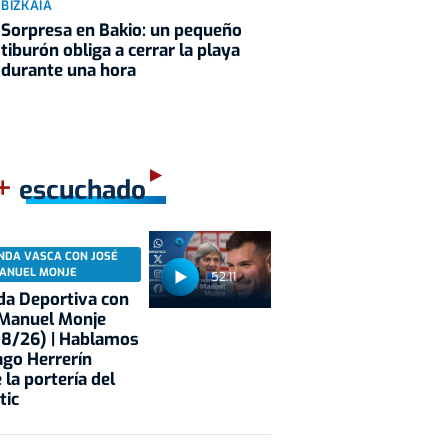
BIZKAIA
Sorpresa en Bakio: un pequeño
tiburón obliga a cerrar la playa
durante una hora
+
escuchado
NDA VASCA CON JOSÉ
ANUEL MONJE
52:11
a Deportiva con
 Manuel Monje
08/26) | Hablamos
ago Herrerín
 la portería del
tic