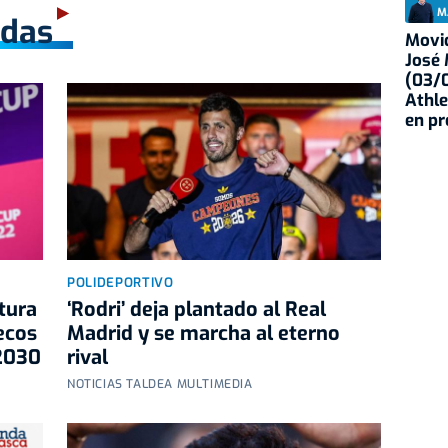
M
adas
Movid
José
(03/0
Athle
en p
POLIDEPORTIVO
tura
‘Rodri’ deja plantado al Real
ecos
Madrid y se marcha al eterno
 2030
rival
NOTICIAS TALDEA MULTIMEDIA