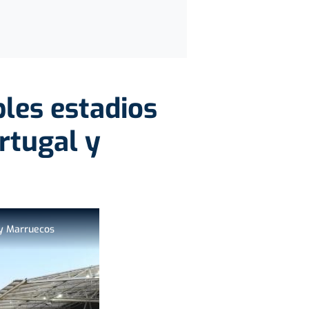
les estadios
rtugal y
 y Marruecos