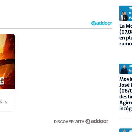
O
J
V
La Mo
(07.0
en pl
rumo
O
M
Movid
José
(06/0
desti
Agirr
¡Cómo
incóg
DISCOVER WITH
O