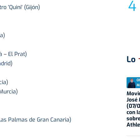
o 'Quini' (Gijón)
a)
 – El Prat)
Lo
drid)
O
cia)
M
Murcia)
Movid
José
(07/
con I
sobre
Las Palmas de Gran Canaria)
Athle