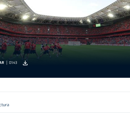
AR
01:43
ctura