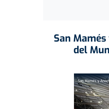
San Mamés y
del Mun
San Mamés y Anoeta