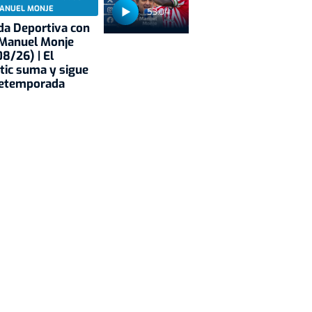
ANUEL MONJE
53:04
a Deportiva con
 Manuel Monje
8/26) | El
tic suma y sigue
retemporada