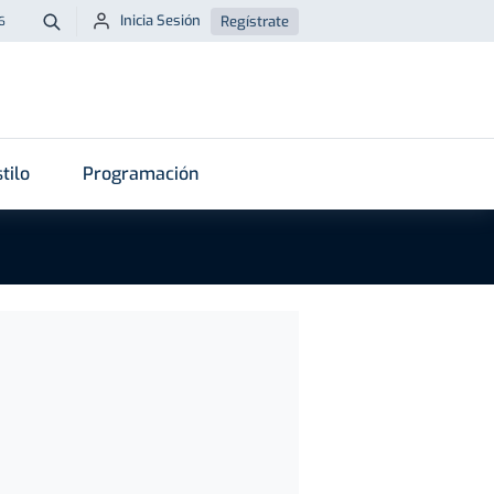
Inicia Sesión
Regístrate
6
Buscar
tilo
Programación